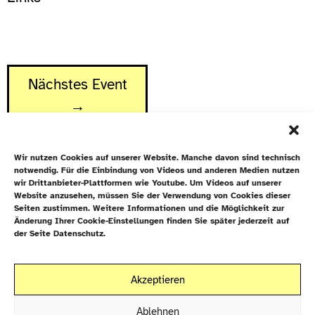
Nächstes Event
→
Wir nutzen Cookies auf unserer Website. Manche davon sind technisch
notwendig. Für die Einbindung von Videos und anderen Medien nutzen
wir Drittanbieter-Plattformen wie Youtube. Um Videos auf unserer
Website anzusehen, müssen Sie der Verwendung von Cookies dieser
Newsletter
Seiten zustimmen. Weitere Informationen und die Möglichkeit zur
Änderung Ihrer Cookie-Einstellungen finden Sie später jederzeit auf
Datenschutz
der Seite Datenschutz.
Cookie-Richtlinie (EU)
Galiläakirche
Akzeptieren
Rigaer Straße 9
Kontakt
10247 Berlin
Ablehnen