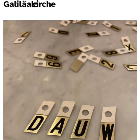
Galiläakirche