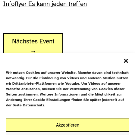
Infoflyer Es kann jeden treffen
Nächstes Event
→
Wir nutzen Cookies auf unserer Website. Manche davon sind technisch
notwendig. Für die Einbindung von Videos und anderen Medien nutzen
wir Drittanbieter-Plattformen wie Youtube. Um Videos auf unserer
Website anzusehen, müssen Sie der Verwendung von Cookies dieser
Newsletter
Seiten zustimmen. Weitere Informationen und die Möglichkeit zur
Änderung Ihrer Cookie-Einstellungen finden Sie später jederzeit auf
Datenschutz
der Seite Datenschutz.
Cookie-Richtlinie (EU)
Galiläakirche
Akzeptieren
Rigaer Straße 9
Kontakt