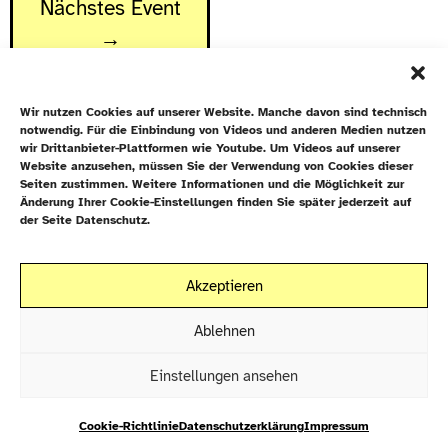
Nächstes Event
→
Wir nutzen Cookies auf unserer Website. Manche davon sind technisch
notwendig. Für die Einbindung von Videos und anderen Medien nutzen
wir Drittanbieter-Plattformen wie Youtube. Um Videos auf unserer
Website anzusehen, müssen Sie der Verwendung von Cookies dieser
Newsletter
Seiten zustimmen. Weitere Informationen und die Möglichkeit zur
Änderung Ihrer Cookie-Einstellungen finden Sie später jederzeit auf
Datenschutz
der Seite Datenschutz.
Cookie-Richtlinie (EU)
Galiläakirche
Akzeptieren
Rigaer Straße 9
Kontakt
10247 Berlin
Ablehnen
EN
Einstellungen ansehen
Impressum
Datenschutz
Cookie-Richtlinie
Datenschutzerklärung
Impressum