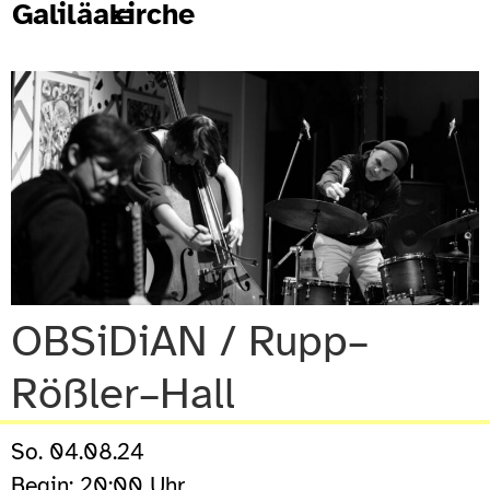
Galiläakirche
OBSiDiAN / Rupp–
Rößler–Hall
So. 04.08.24
Begin: 20:00 Uhr