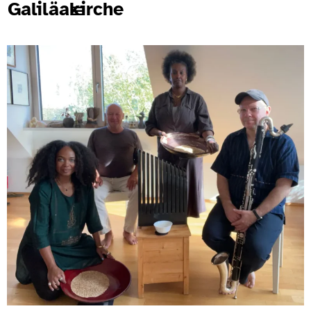
Galiläakirche