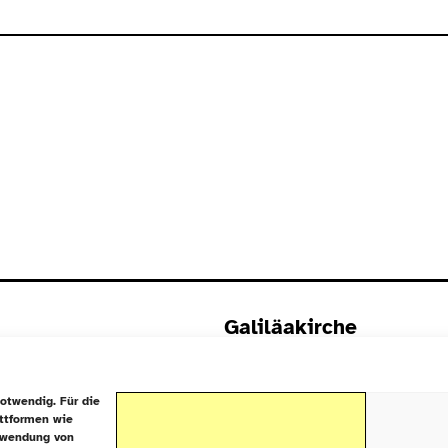
Galiläakirche
Rigaer Straße 9
10247 Berlin
otwendig. Für die
attformen wie
rwendung von