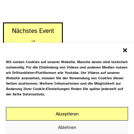
Nächstes Event
→
Wir nutzen Cookies auf unserer Website. Manche davon sind technisch
notwendig. Für die Einbindung von Videos und anderen Medien nutzen
wir Drittanbieter-Plattformen wie Youtube. Um Videos auf unserer
Website anzusehen, müssen Sie der Verwendung von Cookies dieser
Newsletter
Seiten zustimmen. Weitere Informationen und die Möglichkeit zur
Änderung Ihrer Cookie-Einstellungen finden Sie später jederzeit auf
Datenschutz
der Seite Datenschutz.
Cookie-Richtlinie (EU)
Galiläakirche
Akzeptieren
Rigaer Straße 9
Kontakt
10247 Berlin
Ablehnen
EN