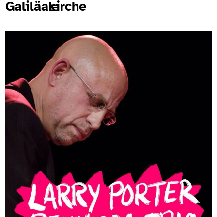
Galiläakirche