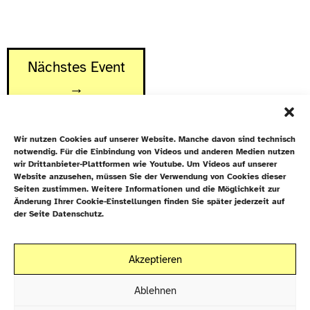
Nächstes Event
→
Wir nutzen Cookies auf unserer Website. Manche davon sind technisch
notwendig. Für die Einbindung von Videos und anderen Medien nutzen
wir Drittanbieter-Plattformen wie Youtube. Um Videos auf unserer
Website anzusehen, müssen Sie der Verwendung von Cookies dieser
Newsletter
Seiten zustimmen. Weitere Informationen und die Möglichkeit zur
Änderung Ihrer Cookie-Einstellungen finden Sie später jederzeit auf
Datenschutz
der Seite Datenschutz.
Cookie-Richtlinie (EU)
Galiläakirche
Akzeptieren
Rigaer Straße 9
Kontakt
10247 Berlin
Ablehnen
EN